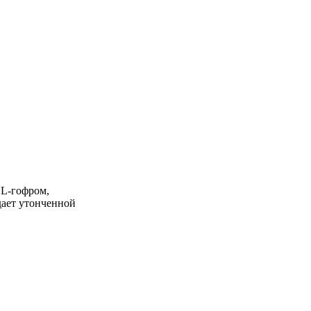
 L-гофром,
дает утонченной