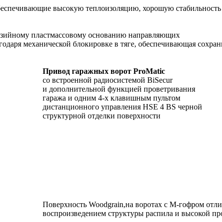
беспечивающие высокую теплоизоляцию, хорошую стабильность
розийному пластмассовому основанию направляющих
годаря механической блокировке в тяге, обеспечивающая сохра
Привод гаражных ворот ProMatic
со встроенной радиосистемой BiSecur
и дополнительной функцией проветривания
гаража и одним 4-х клавишным пультом
дистанционного управления HSE 4 BS черной
структурной отделки поверхности
Поверхность Woodgrain,на воротах с М-гофром отл
воспроизведением структуры распила и высокой п