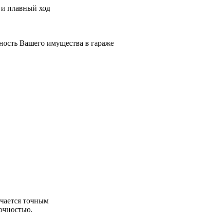
 и плавный ход
нность Вашего имущества в гараже
ичается точным
рочностью.