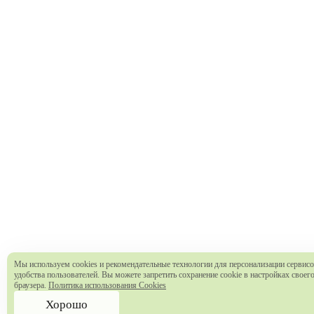
Мы используем cookies и рекомендательные технологии для персонализации сервисо
удобства пользователей. Вы можете запретить сохранение cookie в настройках своег
браузера.
Политика использования Cookies
Хорошо